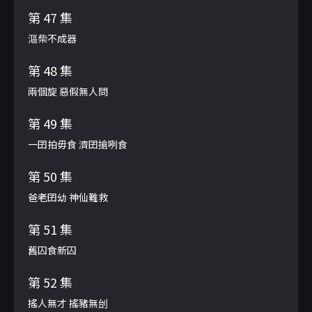
第 47 集
漚柴不成器
第 48 集
兩個旋 惡假無人問
第 49 集
一囝拍毋食 濟囝搶咧食
第 50 集
爸老囝幼 神仙難救
第 51 集
舊囚食新囚
第 52 集
搖人無才 搖豬無刣