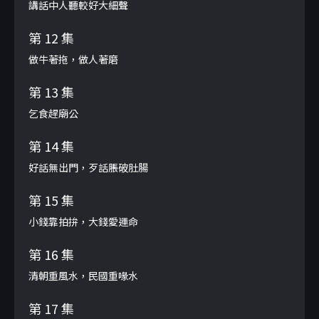
講話中人聽較好大細聲
第 12 集
做牛著拖，做人著磨
第 13 集
乞食趕廟公
第 14 集
好話無出門，歹話脹破肚腸
第 15 集
小錢靠拍拚，大錢愛運命
第 16 集
清朝重風水，民國重喙水
第 17 集