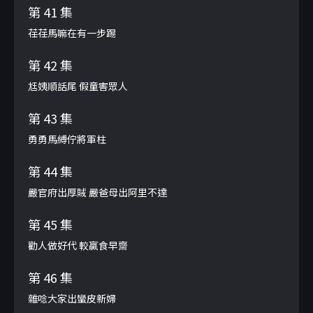
第 41 集
荏荏馬嘛在有一步踢
第 42 集
尪姨順話尾 假童害眾人
第 43 集
勇勇馬縛佇將軍柱
第 44 集
嚴官府出厚賊 嚴爸母出阿里不達
第 45 集
勸人做好代 較贏食早齋
第 46 集
雜唸大家出蠻皮新婦