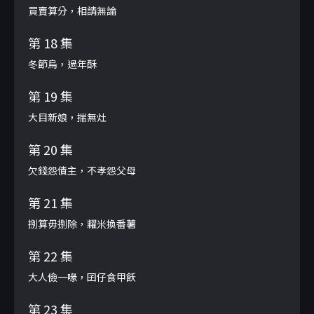
買賣算分，相請無論
第 18 集
冬節烏，過年酥
第 19 集
大目新娘，揣無灶
第 20 集
欠錢怨債主，不孝怨父母
第 21 集
捌算毋捌除，糶米換番薯
第 22 集
大人儉一喙，囝仔食甲飫
第 23 集