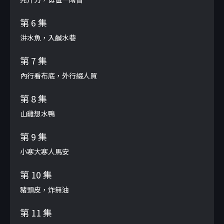
第 6 集
汫水魚，入鹹水巷
第 7 集
內行看布底，外行綴人買
第 8 集
山雞想水鴨
第 9 集
小寒大寒人馬安
第 10 集
豬頭皮，炸無油
第 11 集