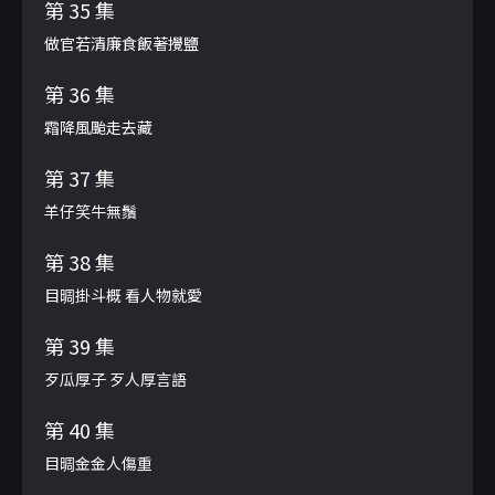
第 35 集
做官若清廉食飯著攪鹽
第 36 集
霜降風颱走去藏
第 37 集
羊仔笑牛無鬚
第 38 集
目晭掛斗概 看人物就愛
第 39 集
歹瓜厚子 歹人厚言語
第 40 集
目晭金金人傷重