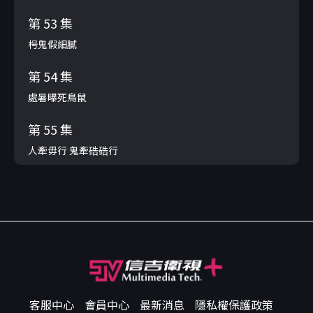
第 53 集
枵鬼假細膩
第 54 集
處暑曝死鳥鼠
第 55 集
人牽毋行 鬼牽硞硞行
客服中心
會員中心
最新消息
隱私權保護政策