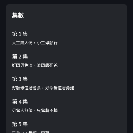
集數
第 1 集
大工無人倩，小工毋願行
第 2 集
好囝毋免濟，濟囝餓死爸
第 3 集
好額毋值著會食，好命毋值著勇建
第 4 集
毋驚人無倩，只驚藝不精
第 5 集
先斤力，毋值一兩智