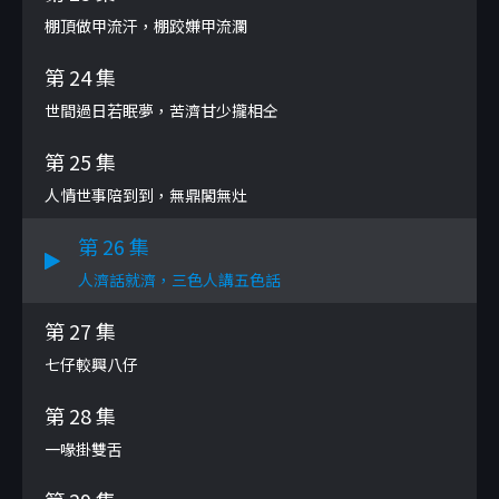
棚頂做甲流汗，棚跤嫌甲流瀾
第 24 集
世間過日若眠夢，苦濟甘少攏相仝
第 25 集
人情世事陪到到，無鼎閣無灶
第 26 集
人濟話就濟，三色人講五色話
第 27 集
七仔較興八仔
第 28 集
一喙掛雙舌