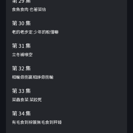
第 29 集
食魚食肉 也著菜佮
第 30 集
老的老步定 少年的較懂嚇
第 31 集
立冬補喙空
第 32 集
相輸毋捌贏相諍毋捌輸
第 33 集
菜蟲食菜 菜跤死
第 34 集
有毛食到棕簑無毛食到秤錘