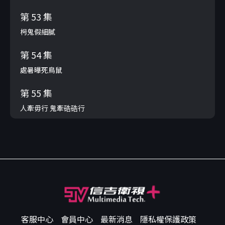
第 53 集
枵鬼假細膩
第 54 集
處暑曝死鳥鼠
第 55 集
人牽毋行 鬼牽硞硞行
客服中心
會員中心
最新消息
隱私權保護政策