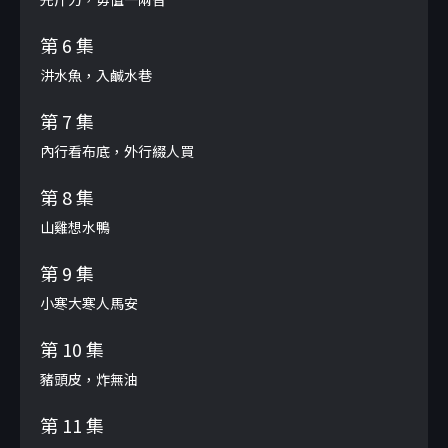
第 6 集
汫水魚，入鹹水巷
第 7 集
內行看布底，外行綴人買
第 8 集
山雞想水鴨
第 9 集
小寒大寒人馬安
第 10 集
豬頭皮，炸無油
第 11 集