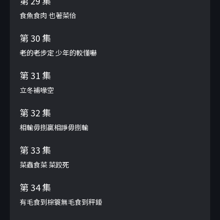
第 29 集
食魚食肉 也著菜佮
第 30 集
老的老步定 少年的較懂嚇
第 31 集
立冬補喙空
第 32 集
相輸毋捌贏相諍毋捌輸
第 33 集
菜蟲食菜 菜跤死
第 34 集
有毛食到棕簑無毛食到秤錘