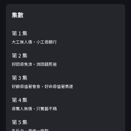
集數
第 1 集
大工無人倩，小工毋願行
第 2 集
好囝毋免濟，濟囝餓死爸
第 3 集
好額毋值著會食，好命毋值著勇建
第 4 集
毋驚人無倩，只驚藝不精
第 5 集
先斤力，毋值一兩智