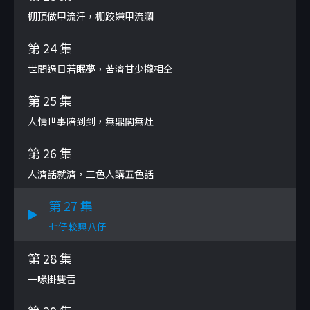
棚頂做甲流汗，棚跤嫌甲流瀾
第 24 集
世間過日若眠夢，苦濟甘少攏相仝
第 25 集
人情世事陪到到，無鼎閣無灶
第 26 集
人濟話就濟，三色人講五色話
第 27 集
七仔較興八仔
第 28 集
一喙掛雙舌