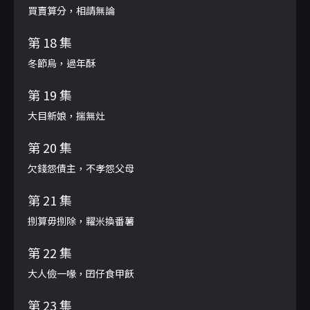
買賣算分，相請無論
第 18 集
冬節烏，過年酥
第 19 集
大目新娘，揣無灶
第 20 集
欠錢怨債主，不孝怨父母
第 21 集
捌算毋捌除，糶米換番薯
第 22 集
大人儉一喙，囝仔食甲飫
第 23 集