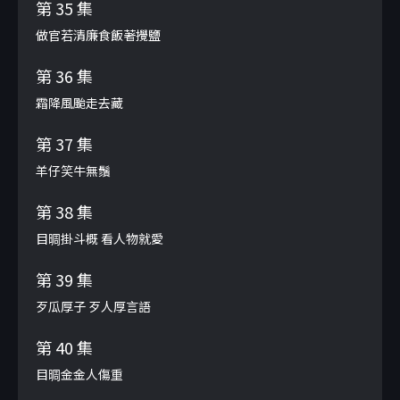
第 35 集
做官若清廉食飯著攪鹽
第 36 集
霜降風颱走去藏
第 37 集
羊仔笑牛無鬚
第 38 集
目晭掛斗概 看人物就愛
第 39 集
歹瓜厚子 歹人厚言語
第 40 集
目晭金金人傷重