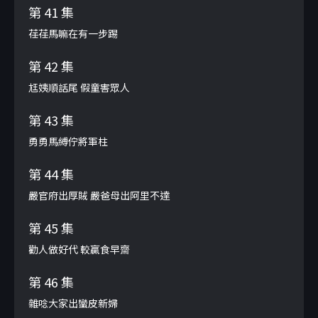
第 41 集
荏荏馬嘛在有一步踢
第 42 集
尪姨順話尾 假童害眾人
第 43 集
勇勇馬縛佇將軍柱
第 44 集
嚴官府出厚賊 嚴爸母出阿里不達
第 45 集
勸人做好代 較贏食早齋
第 46 集
雜唸大家出蠻皮新婦