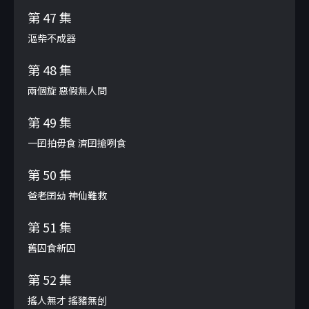
第 47 集
漚柴不成器
第 48 集
兩個旋 惡假無人問
第 49 集
一囝拍毋食 濟囝搶咧食
第 50 集
爸老囝幼 神仙難救
第 51 集
舊囚食新囚
第 52 集
搖人無才 搖豬無刣