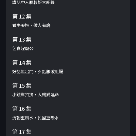
講話中人聽較好大細聲
第 12 集
做牛著拖，做人著磨
第 13 集
乞食趕廟公
第 14 集
好話無出門，歹話脹破肚腸
第 15 集
小錢靠拍拚，大錢愛運命
第 16 集
清朝重風水，民國重喙水
第 17 集