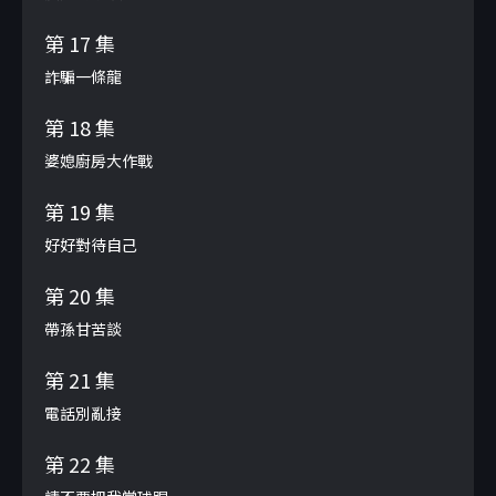
第 17 集
詐騙一條龍
第 18 集
婆媳廚房大作戰
第 19 集
好好對待自己
第 20 集
帶孫甘苦談
第 21 集
電話別亂接
第 22 集