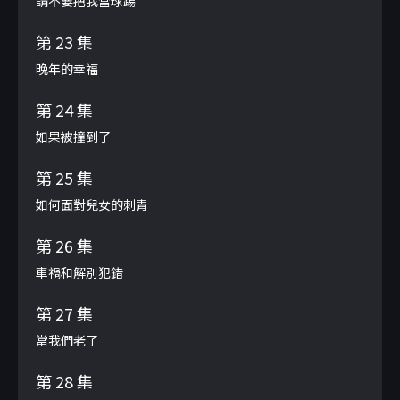
請不要把我當球踢
第 23 集
晚年的幸福
第 24 集
如果被撞到了
第 25 集
如何面對兒女的刺青
第 26 集
車禍和解別犯錯
第 27 集
當我們老了
第 28 集