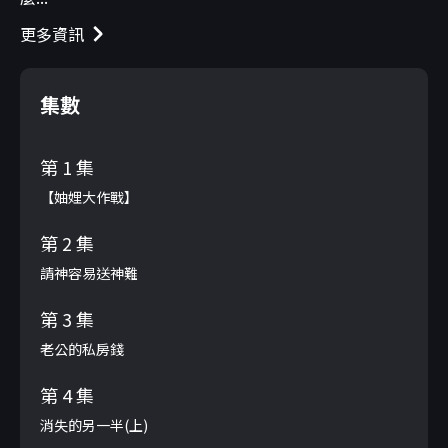
更多資訊
集數
第 1 集
【妯娌大作戰】
第 2 集
請神容易送神難
第 3 集
老公的私房錢
第 4 集
消失的另一半(上)