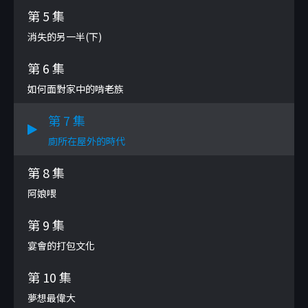
第 5 集
消失的另一半(下)
第 6 集
如何面對家中的啃老族
第 7 集
廁所在屋外的時代
第 8 集
阿娘喂
第 9 集
宴會的打包文化
第 10 集
夢想最偉大