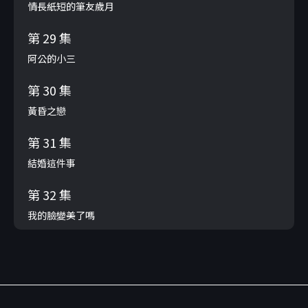
情長紙短的筆友歲月
第 29 集
阿公的小三
第 30 集
黃昏之戀
第 31 集
結婚這件事
第 32 集
我的臉變美了嗎