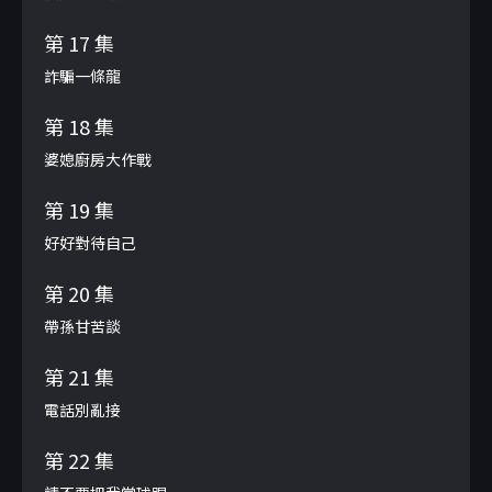
第 17 集
詐騙一條龍
第 18 集
婆媳廚房大作戰
第 19 集
好好對待自己
第 20 集
帶孫甘苦談
第 21 集
電話別亂接
第 22 集