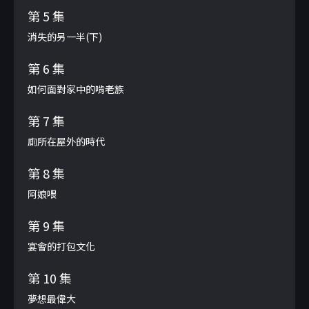
第 5 集
消失的另一半(下)
第 6 集
如何面對家中的啃老族
第 7 集
廁所在屋外的時代
第 8 集
阿娘喂
第 9 集
宴會的打包文化
第 10 集
夢想最偉大