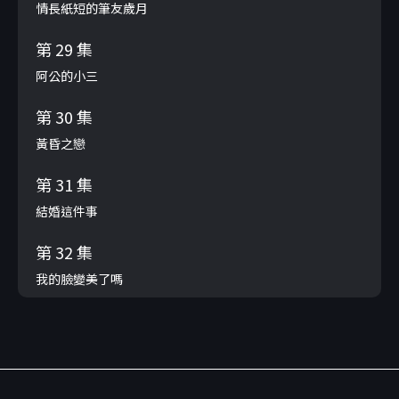
情長紙短的筆友歲月
第 29 集
阿公的小三
第 30 集
黃昏之戀
第 31 集
結婚這件事
第 32 集
我的臉變美了嗎