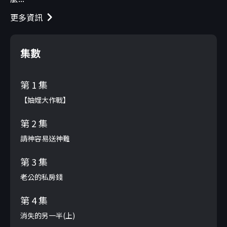
更多資訊
集數
第 1 集
【妯娌大作戰】
第 2 集
請神容易送神難
第 3 集
老公的私房錢
第 4 集
消失的另一半(上)