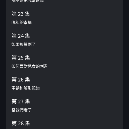
請不要把我當球踢
第 23 集
晚年的幸福
第 24 集
如果被撞到了
第 25 集
如何面對兒女的刺青
第 26 集
車禍和解別犯錯
第 27 集
當我們老了
第 28 集