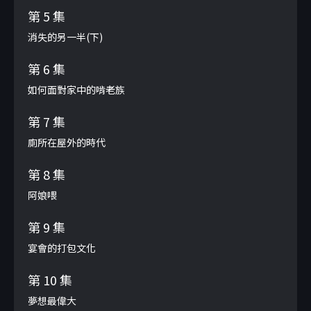
第 5 集
消失的另一半(下)
第 6 集
如何面對家中的啃老族
第 7 集
廁所在屋外的時代
第 8 集
阿娘喂
第 9 集
宴會的打包文化
第 10 集
夢想最偉大