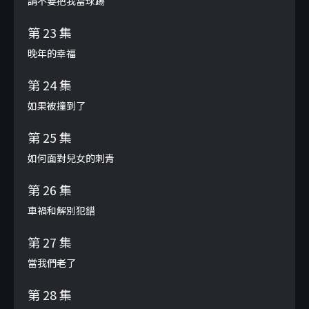
請不要把我當球踢
第 23 集
晚年的幸福
第 24 集
如果被撞到了
第 25 集
如何面對兒女的刺青
第 26 集
車禍和解別犯錯
第 27 集
當我們老了
第 28 集