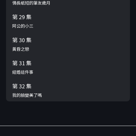
情長紙短的筆友歲月
第 29 集
阿公的小三
第 30 集
黃昏之戀
第 31 集
結婚這件事
第 32 集
我的臉變美了嗎