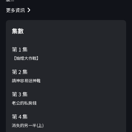
更多資訊
集數
第 1 集
【妯娌大作戰】
第 2 集
請神容易送神難
第 3 集
老公的私房錢
第 4 集
消失的另一半(上)