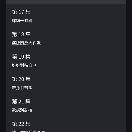
第 17 集
詐騙一條龍
第 18 集
婆媳廚房大作戰
第 19 集
好好對待自己
第 20 集
帶孫甘苦談
第 21 集
電話別亂接
第 22 集