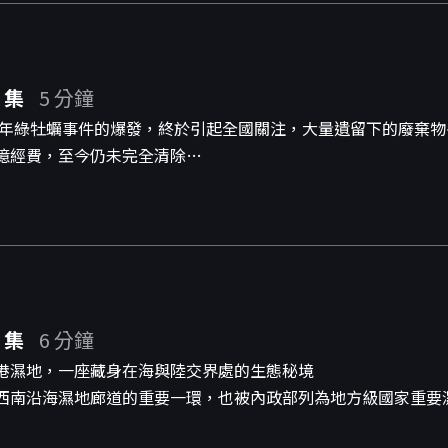
 集
5 分鐘
86年綠牡蠣事件的爆發，終於引起全國關注，大量遺留下的廢棄
億經費，至今仍未完全清除…
 集
6 分鐘
港濕地，一座藏身在海與陸交界處的生態秘境
西南沿海濕地廊道的重要一環，也被內政部列為地方級國家重要