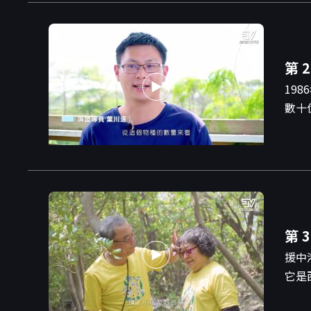
第 2
19
數十
第 3
援中
它是