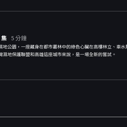
 集
5 分鐘
濕地公園，一座藏身在都市叢林中的綠色心臟在高樓林立、車水
灣濕地保護聯盟和高雄這座城市來說，是一場全新的嘗試。