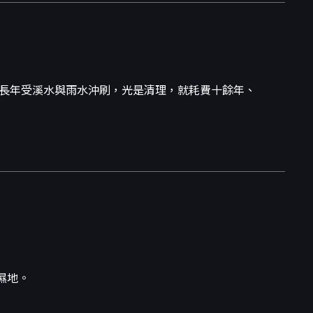
物長年受溪水與雨水沖刷，光是清理，就耗費十餘年、
濕地。