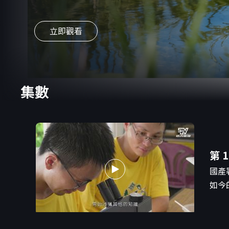
立即觀看
集數
第 1
國產
如今