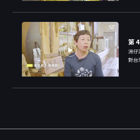
第 4
洲仔
對台