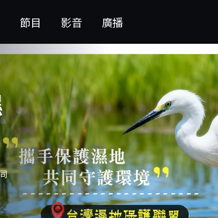
聞
節目
影音
廣播
濕
同