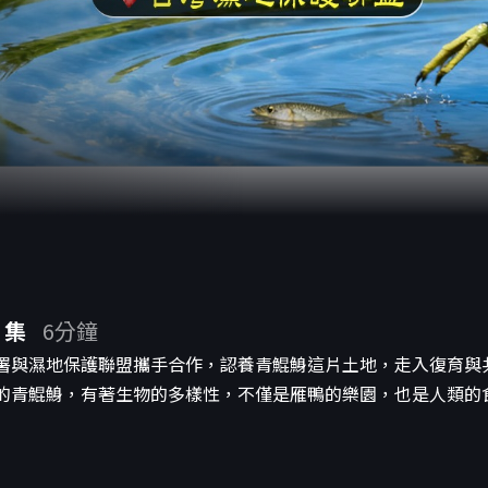
 集
6分鐘
署與濕地保護聯盟攜手合作，認養青鯤鯓這片土地，走入復育與
的青鯤鯓，有著生物的多樣性，不僅是雁鴨的樂園，也是人類的