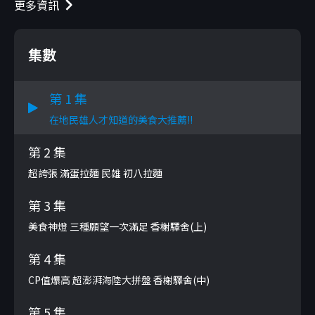
更多資訊
集數
第 1 集
在地民雄人才知道的美食大推薦!!
第 2 集
超誇張 滿蛋拉麵 民雄 初八拉麵
第 3 集
美食神燈 三種願望一次滿足 香榭驛舍(上)
第 4 集
CP值爆高 超澎湃海陸大拼盤 香榭驛舍(中)
第 5 集