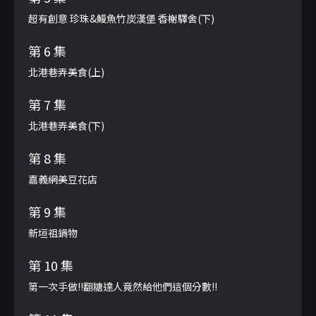
超有創意 珍珠&鰻魚竹炭漢堡 香榭驛舍(下)
第 6 集
北港巷弄美食(上)
第 7 集
北港巷弄美食(下)
第 8 集
嘉義網美豆花店
第 9 集
新垣祖鍋物
第 10 集
第一次手做!!翻糖達人竟然給他們這個分數!!