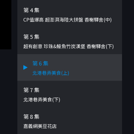
第 4 集
CP值爆高 超澎湃海陸大拼盤 香榭驛舍(中)
第 5 集
超有創意 珍珠&鰻魚竹炭漢堡 香榭驛舍(下)
第 6 集
北港巷弄美食(上)
第 7 集
北港巷弄美食(下)
第 8 集
嘉義網美豆花店