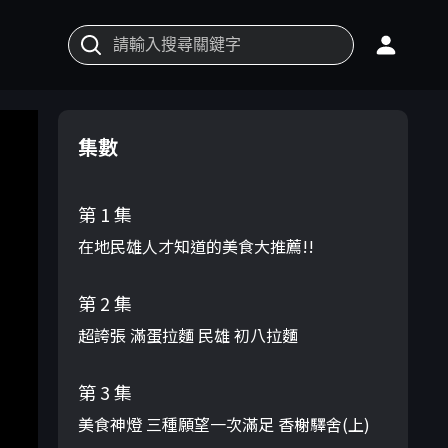
集數
第 1 集
在地民雄人才知道的美食大推薦!!
第 2 集
超誇張 滿蛋拉麵 民雄 初八拉麵
第 3 集
美食神燈 三種願望一次滿足 香榭驛舍(上)