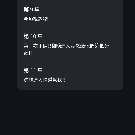
第 9 集
新垣祖鍋物
第 10 集
第一次手做!!翻糖達人竟然給他們這個分
數!!
第 11 集
洗鞋達人快幫幫我!!
第 12 集
吃了會讓人戀愛的巧克力!!