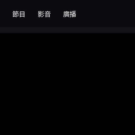
聞
節目
影音
廣播