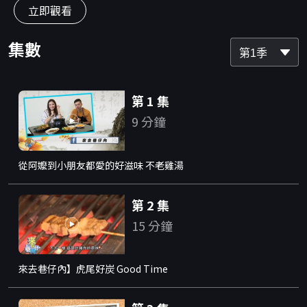
立即觀看
集數
第1季
第 1 集
9 分鐘
從阿嬤到小朋友都愛的好滋味 不老雞湯
第 2 集
15 分鐘
來去巷仔內】虎尾好炭 Good Time