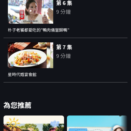
第 6 集
9 分鐘
朴子老饕都愛吃的"鴨肉儀當歸鴨"
第 7 集
9 分鐘
星時代婚宴會館
為您推薦