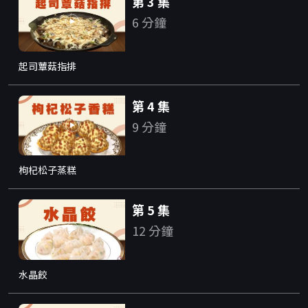
第 3 集
6 分鐘
起司蕈菇指排
第 4 集
9 分鐘
枸杞松子蒸糕
第 5 集
12 分鐘
水晶餃