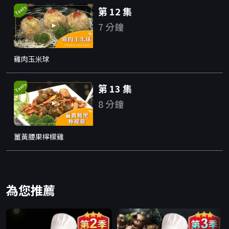
第 12 集
7 分鐘
雞肉玉米球
第 13 集
8 分鐘
薑黃腰果檸檬雞
為您推薦