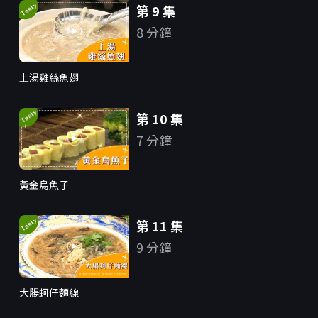
第 9 集
8 分鐘
上湯雞絲魚翅
第 10 集
7 分鐘
黃金烏魚子
第 11 集
9 分鐘
大腸蚵仔麵線