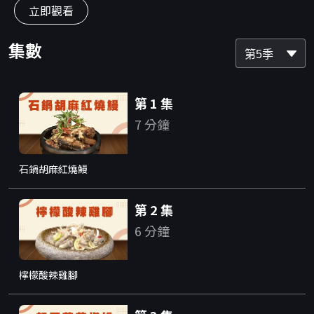
立即觀看
集數
第5季
第 1 集
7 分鐘
石鍋胡麻紅燒鰻
第 2 集
6 分鐘
檸檬酸辣雞腳