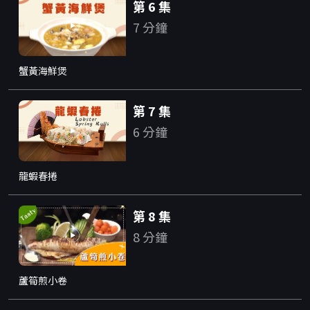
第 6 集
7 分鐘
蟹黃海鮮煲
第 7 集
6 分鐘
龍蝦春捲
第 8 集
8 分鐘
蘆筍煎小卷