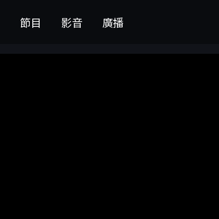
聞
節目
影音
廣播