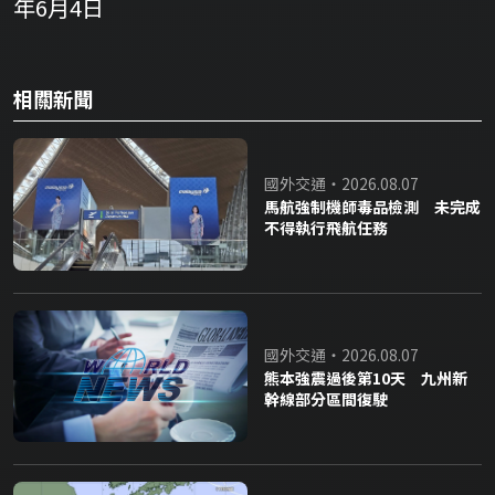
年6月4日
相關新聞
國外交通・2026.08.07
馬航強制機師毒品檢測 未完成
不得執行飛航任務
國外交通・2026.08.07
熊本強震過後第10天 九州新
幹線部分區間復駛