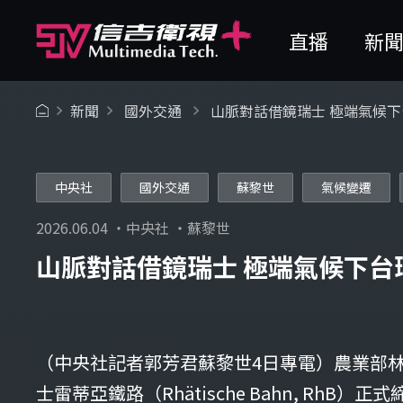
直播
新
新聞
國外交通
山脈對話借鏡瑞士 極端氣候
中央社
國外交通
蘇黎世
氣候變遷
2026.06.04 ・中央社 ・蘇黎世
山脈對話借鏡瑞士 極端氣候下台
（中央社記者郭芳君蘇黎世4日專電）農業部
士雷蒂亞鐵路（Rhätische Bahn, Rh