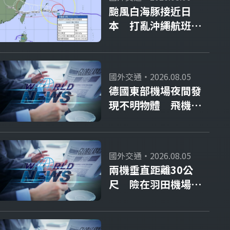
颱風白海豚接近日
本 打亂沖繩航班、
影響9萬人
國外交通・2026.08.05
德國東部機場夜間發
現不明物體 飛機一
度改降他處
國外交通・2026.08.05
兩機垂直距離30公
尺 險在羽田機場上
空相撞