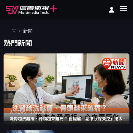
新聞
熱門新聞
吉 NEWS・2026.08.09
洗腎越洗越癢、骨頭越來越痛？ 醫提醒「副甲狀腺失控」拖太久
恐骨折、心血管鈣化