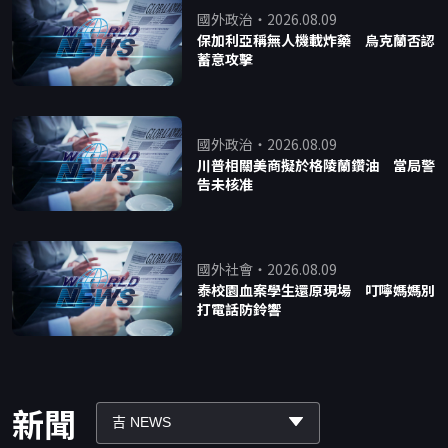
國外政治・2026.08.09
保加利亞稱無人機載炸藥 烏克蘭否認
蓄意攻擊
國外政治・2026.08.09
川普相關美商擬於格陵蘭鑽油 當局警
告未核准
國外社會・2026.08.09
泰校園血案學生還原現場 叮嚀媽媽別
打電話防鈴響
新聞
吉 NEWS