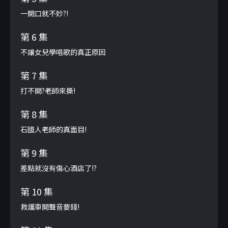
一開口就不妙?!
第 6 集
不讓女兒學唱歌的真正原因
第 7 集
打不開?老師來撕!
第 8 集
石國人老師的真面目!
第 9 集
差點就沒有傷心酒店了!?
第 10 集
救護車開聲音要錢!