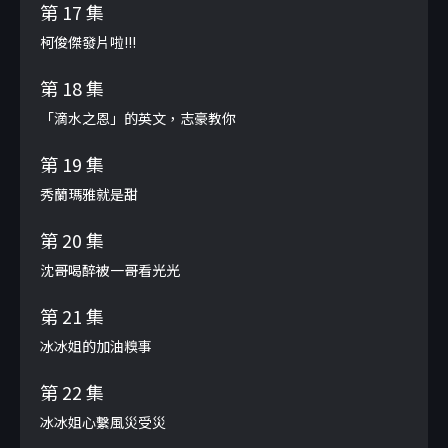
第 17 集
柯俊傑發片啦!!!
第 18 集
「滴水之恩」的英文，志豪教你
第 19 集
秀蘭瑪雅就是甜
第 20 集
沈哥喝醉被一哥看光光
第 21 集
冰冰姐的加油糗事
第 22 集
冰冰姐心繫風災受災