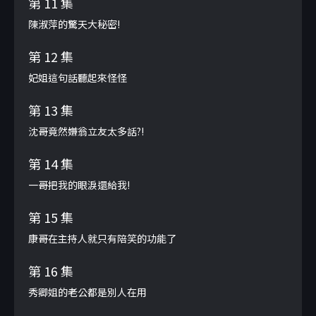
第 11 集
陳淑萍的驚天大秘密!
第 12 集
妃姐這句話聽起來怪怪
第 13 集
沈哥竟然嫌翁立友太多話?!
第 14 集
一哥把我的眼淚還給我!
第 15 集
康哥在主持人就只有陪笑的功能了
第 16 集
秀卿姐的老公都是別人在用