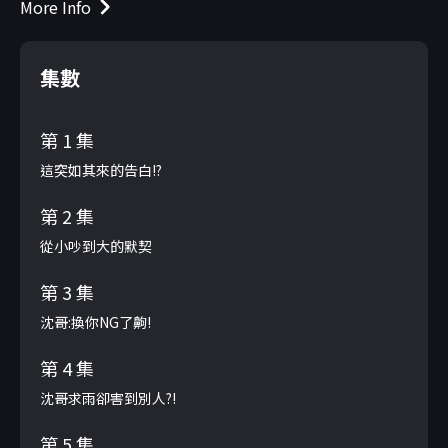
More Info
集數
第 1 集
這突如其來的告白!?
第 2 集
從小吵到大的默契
第 3 集
沈哥:換你NG了齁!
第 4 集
沈哥求雨卻害到別人?!
第 5 集