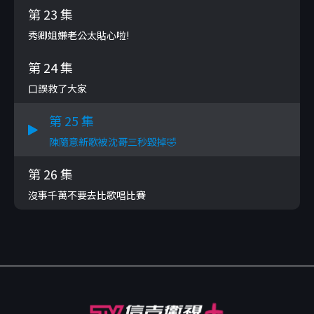
第 23 集
秀卿姐嫌老公太貼心啦!
第 24 集
口誤救了大家
第 25 集
陳隨意新歌被沈哥三秒毀掉🤣
第 26 集
沒事千萬不要去比歌唱比賽