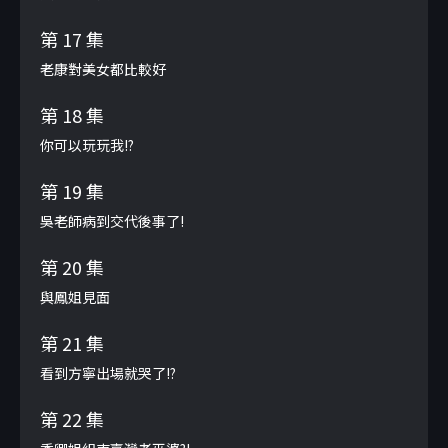
第 17 集
老康對美女都比較好
第 18 集
你可以玩玩我!?
第 19 集
吳老師病到交代後事了!
第 20 集
與鳳姐見面
第 21 集
看到方寧出場就哭了!?
第 22 集