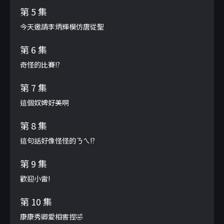
第 5 集
今天邀請李炳輝模仿唐從聖
第 6 集
奇怪的比賽!?
第 7 集
這個奴婢好美啊
第 8 集
這句話好像怪怪的ㄋㄟ!?
第 9 集
歡迎小雷!
第 10 集
康康秀卿愛相害捏🤣