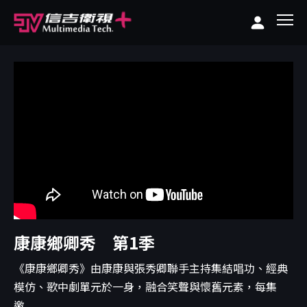
康康鄉卿秀 第1季
《康康鄉卿秀》由康康與張秀卿聯手主持集結唱功、經典
模仿、歌中劇單元於一身，融合笑聲與懷舊元素，每集
邀...