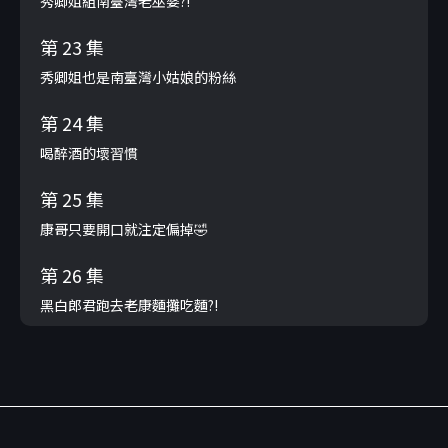
秀卿姐組南臺灣老巫婆?!
第 23 集
秀卿姐也是南臺灣小姑娘的粉絲
第 24 集
喝醉酒的壞習慣
第 25 集
康哥只要開口就注定偏掉🤣
第 26 集
黑白郎君跑去老康麵攤吃麵?!