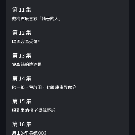
第 11 集
戴梅君最喜歡「躺著的人」
第 12 集
喝酒容易受傷?!
第 13 集
會牽絲的燒酒螺
第 14 集
陳一郎、葉啟田、七郎 康康教你分
第 15 集
喝到坐輪椅 老婆飆髒話
第 16 集
鳳山的里長都XXX?!