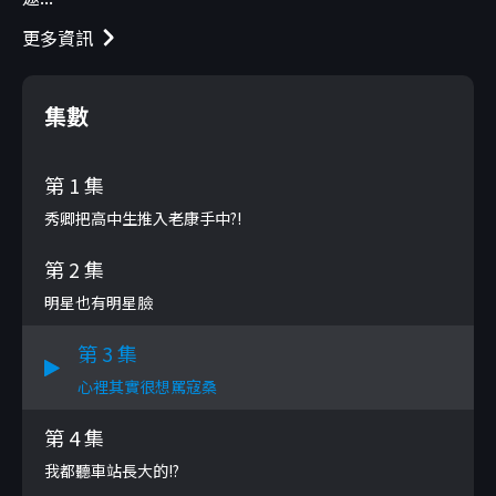
更多資訊
集數
第 1 集
秀卿把高中生推入老康手中?!
第 2 集
明星也有明星臉
第 3 集
心裡其實很想罵寇桑
第 4 集
我都聽車站長大的!?