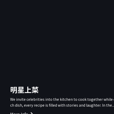
明星上菜
We invite celebrities into the kitchen to cook together while
ch dish, every recipe is filled with stories and laughter. In the..