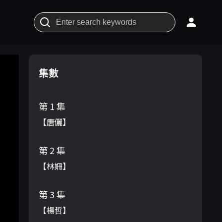
集數
第 1 集
【唐儷】
第 2 集
【林姍】
第 3 集
【楊哲】