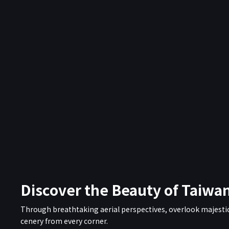
Discover the Beauty of Taiwan
Through breathtaking aerial perspectives, overlook majestic 
cenery from every corner.