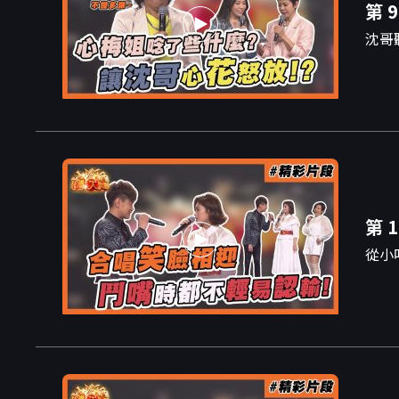
第 9
沈哥
第 1
從小