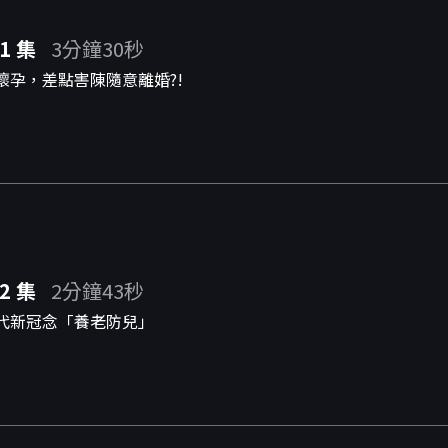
1 集
3分鐘30秒
懷孕，差點害陳隨意離婚?!
2 集
2分鐘43秒
代新冠念「養老防兒」