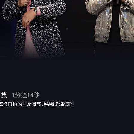
 集
1分鐘14秒
樺沒再怕的!! 豬哥亮頭髮她都敢玩?!