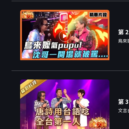
第 2
鳥來嬤
第 3
文言