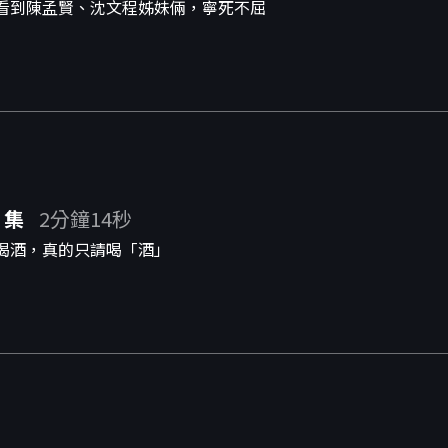
看到陳孟賢、沈文程姊妹倆，寧死不屈
 集
2分鐘14秒
喝酒，真的只請喝「酒」