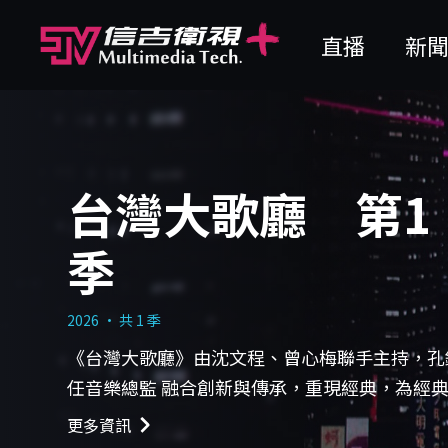
直播
新
台灣大歌廳 第1
季
2026 · 共 1 季
《台灣大歌廳》由沈文程、曾心梅聯手主持，孔
任音樂總監 融合創新與傳承，重現經典，為經
入新活力！ 每週六晚間7點【信吉衛視】82頻道
更多資訊