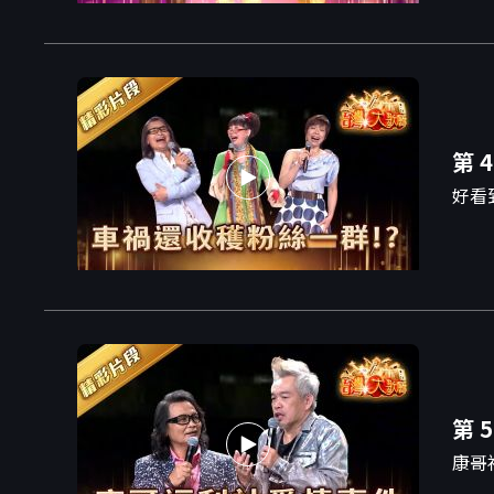
第 4
好看
第 5
康哥