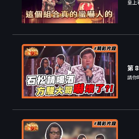
皇上
第 8
請你