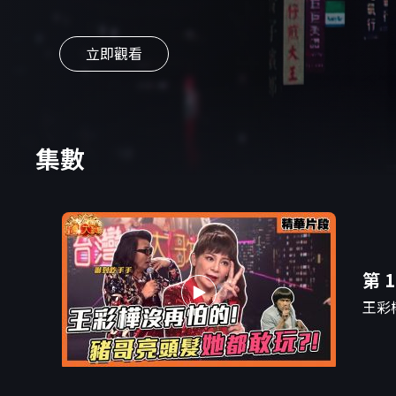
立即觀看
集數
第 1
王彩