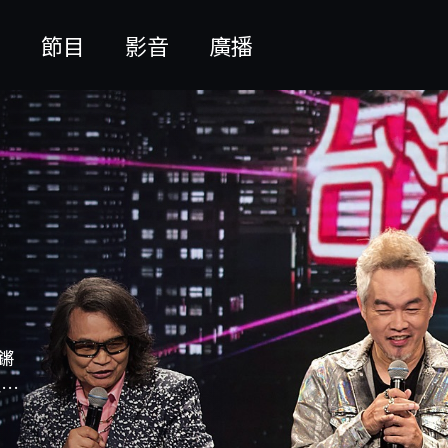
聞
節目
影音
廣播
鏘
典注