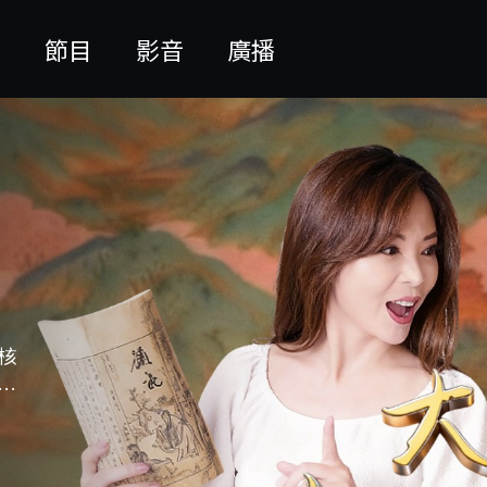
聞
節目
影音
廣播
核
的