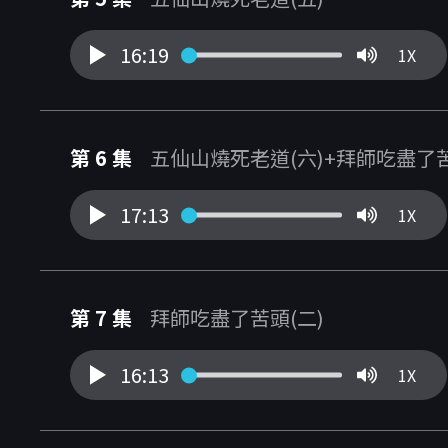
16:19
1X
第 6 集
五仙山燒死老道(六)+拜師吃盡了苦
17:13
1X
第 7 集
拜師吃盡了苦頭(二)
16:13
1X