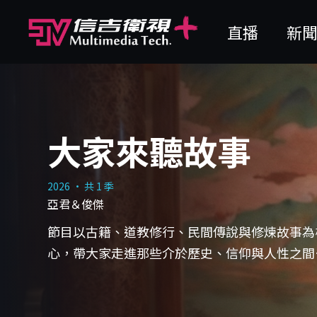
直播
新
大家來聽故事
2026 · 共 1 季
亞君＆俊傑
節目以古籍、道教修行、民間傳說與修煉故事為
心，帶大家走進那些介於歷史、信仰與人性之間
世界。