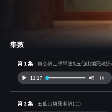
集數
第 1 集
貪心道士想學法&五仙山燒死老道(
11:17
1X
第 2 集
五仙山燒死老道(二)