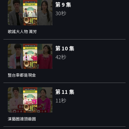
第 9 集
30秒
歌謠大人物 萬芳
第 10 集
42秒
整台車都是現金
第 11 集
11秒
演藝圈誰頭最圓