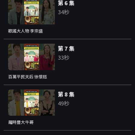
第 6 集
34秒
歌謠大人物 李宗盛
第 7 集
33秒
百萬平民天后 徐懷鈺
第 8 集
49秒
羅時豐大牛哥