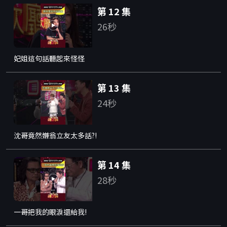
第 12 集
26秒
妃姐這句話聽起來怪怪
第 13 集
24秒
沈哥竟然嫌翁立友太多話?!
第 14 集
28秒
一哥把我的眼淚還給我!