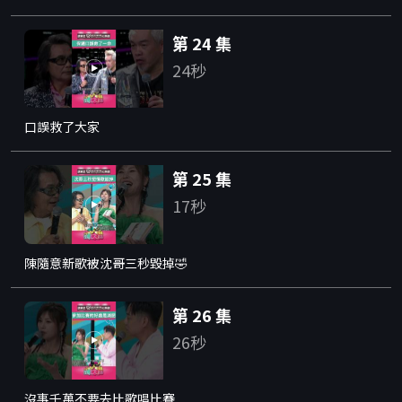
第 24 集
24秒
口誤救了大家
第 25 集
17秒
陳隨意新歌被沈哥三秒毀掉🤣
第 26 集
26秒
沒事千萬不要去比歌唱比賽