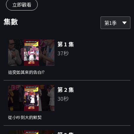
立即觀看
集數
第1季
第 1 集
37秒
這突如其來的告白!?
第 2 集
30秒
從小吵到大的默契