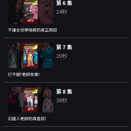
第 6 集
24秒
不讓女兒學唱歌的真正原因
第 7 集
20秒
打不開?老師來撕!
第 8 集
39秒
石國人老師的真面目!