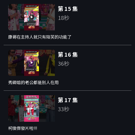
第 15 集
18秒
康哥在主持人就只有陪笑的功能了
第 16 集
36秒
秀卿姐的老公都是別人在用
第 17 集
33秒
柯俊傑發片啦!!!