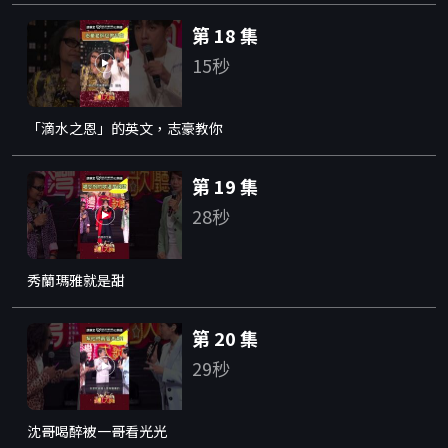
第 18 集
15秒
「滴水之恩」的英文，志豪教你
第 19 集
28秒
秀蘭瑪雅就是甜
第 20 集
29秒
沈哥喝醉被一哥看光光