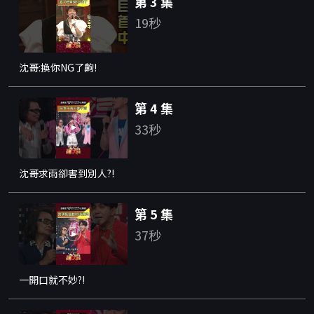
第 3 集
19秒
沈哥:換你NG了齁!
第 4 集
33秒
沈哥求雨卻害到別人?!
第 5 集
37秒
一開口就不妙?!