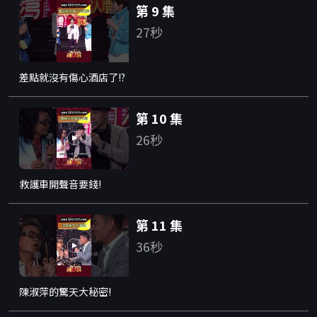
第 9 集
27秒
差點就沒有傷心酒店了!?
第 10 集
26秒
救護車開聲音要錢!
第 11 集
36秒
陳淑萍的驚天大秘密!