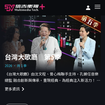
台灣大歌廳 第5季
2026 · 共 1 季
《台灣大歌廳》由沈文程、曾心梅聯手主持，孔鏘任音樂
總監 融合創新與傳承，重現經典，為經典注入新活力！ 每
週六晚間7點【信吉衛視】82頻道
更多資訊