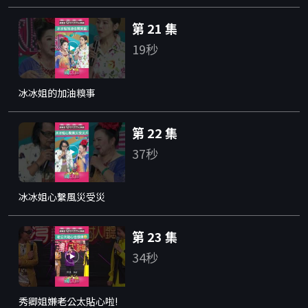
第 21 集
19秒
冰冰姐的加油糗事
第 22 集
37秒
冰冰姐心繫風災受災
第 23 集
34秒
秀卿姐嫌老公太貼心啦!