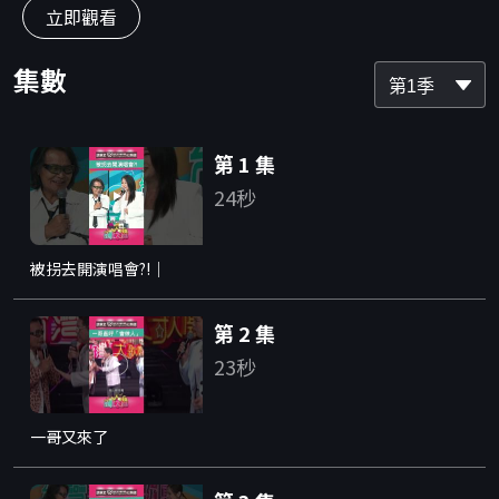
立即觀看
集數
第1季
第 1 集
24秒
被拐去開演唱會?!｜
第 2 集
23秒
一哥又來了