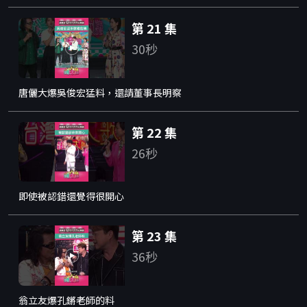
第 21 集
30秒
唐儷大爆吳俊宏猛料，還請董事長明察
第 22 集
26秒
即使被認錯還覺得很開心
第 23 集
36秒
翁立友爆孔鏘老師的料