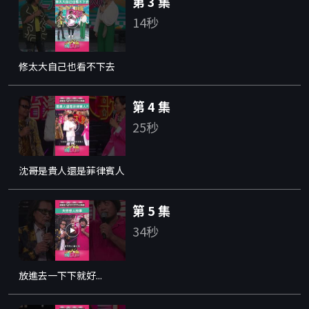
第 3 集
14秒
修太大自己也看不下去
第 4 集
25秒
沈哥是貴人還是菲律賓人
第 5 集
34秒
放進去一下下就好...