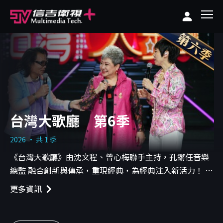
台灣大歌廳 第6季
2026 · 共 1 季
《台灣大歌廳》由沈文程、曾心梅聯手主持，孔鏘任音樂
總監 融合創新與傳承，重現經典，為經典注入新活力！ 每
週六晚間7點【信吉衛視】82頻道
更多資訊