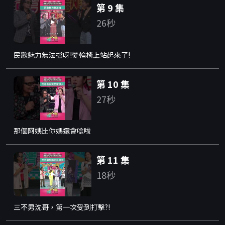
第 9 集
26秒
民歌魅力無法擋呀!從輪椅上站起來了!
第 10 集
27秒
那個阿姨比你媽還會唸啦
第 11 集
18秒
三不男沈哥，第一次受到打擊?!