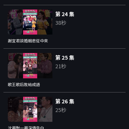
第 24 集
38秒
謝宜君談婚姻悲從中來
第 25 集
21秒
歌王歌后敗給成語
第 26 集
25秒
沈哥對一哥深情告白