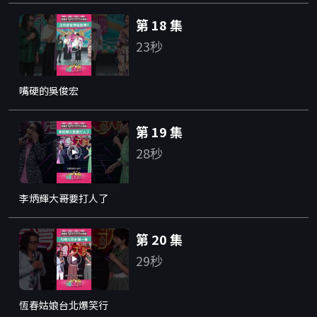
第 18 集
23秒
嘴硬的吳俊宏
第 19 集
28秒
李炳輝大哥要打人了
第 20 集
29秒
恆春姑娘台北爆笑行