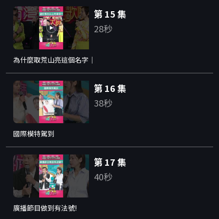
第 15 集
28秒
為什麼取荒山亮這個名字｜
第 16 集
38秒
國際模特駕到
第 17 集
40秒
廣播節目做到有法號!