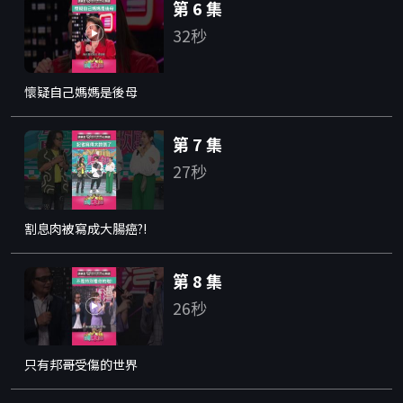
第 6 集
32秒
懷疑自己媽媽是後母
第 7 集
27秒
割息肉被寫成大腸癌?!
第 8 集
26秒
只有邦哥受傷的世界