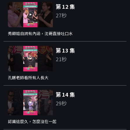
第 12 集
27秒
秀卿姐自誇有內涵，沈哥直接吐口水
第 13 集
21秒
孔鏘老師看所有人長大
第 14 集
29秒
認識這麼久，怎麼沒在一起