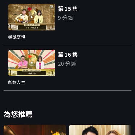
第 15 集
9 分鐘
老鼠娶親
第 16 集
20 分鐘
戲齣人生
為您推薦