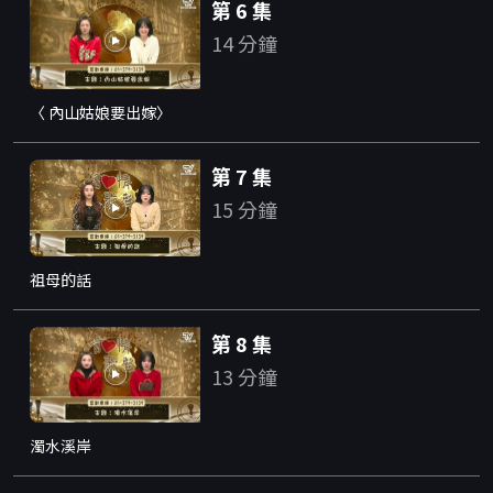
第 6 集
14 分鐘
〈 內山姑娘要出嫁〉
第 7 集
15 分鐘
祖母的話
第 8 集
13 分鐘
濁水溪岸