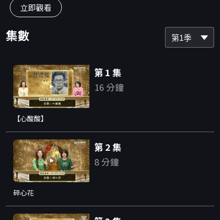
立即觀看
集數
第1季
第 1 集
16 分鐘
【心酸酸】
第 2 集
8 分鐘
碎心花